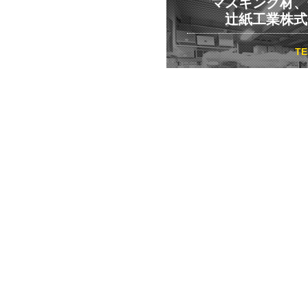
マスキング材、
辻紙工業株式
T